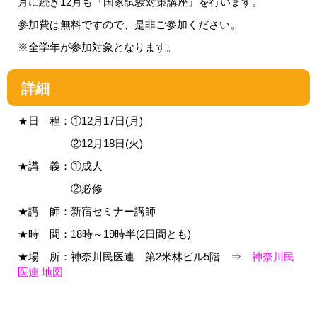
月に続き12月も『国家試験対策講座』を行います。
参加費は無料ですので、是非ご参加ください。
※全学年が参加対象となります。
詳細
★日 程：①12月17日(月)
②12月18日(火)
★講 義：①成人
②必修
★講 師：新宿セミナー講師
★時 間：18時～19時半(2日間とも)
★場 所：神奈川民医連 第2米林ビル5階 ⇒
神奈川民
医連 地図