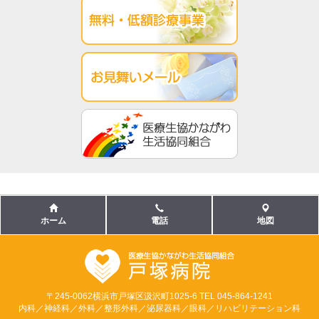
ホーム
電話
地図
〒245-0062横浜市戸塚区汲沢町1025-6 TEL 045-864-1241
内科／神経科／外科／整形外科／泌尿器科／眼科／リハビリテーション科