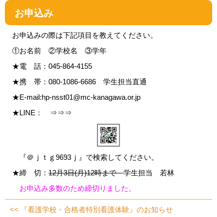
お申込み
お申込みの際は下記項目を教えてください。
①お名前 ②学校名 ③学年
★電 話：045-864-4155
★携 帯：080-1086-6686 学生担当直通
★E-mail:hp-nsst01@mc-kanagawa.or.jp
★LINE： ⇒⇒⇒
『＠ｊｔｇ9693ｊ』で検索してください。
★締 切：
12月3日(月)12時まで
学生担当 若林
お申込み多数のため締切りました。
<<
『看護学校・合格者特別看護体験』のお知らせ